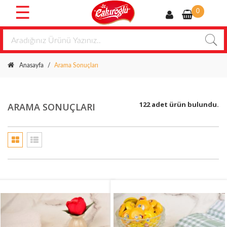
☰
0
Öz
Çakıroğlu
Helva
Anasayfa
/
Arama Sonuçları
Lokum
122 adet ürün bulundu.
ARAMA SONUÇLARI
Gaziantep
Tatlıları
Kuruyemiş
Kuru
Meyve
Özel
Hediyelik
Kuru
Pastalar
Tahin