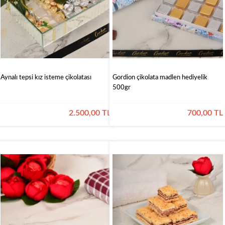
Bayram
Şekerleri
&
Hediyelik
Bayram
Çikolatalar
Çikolataları
Kız
İsteme
Aynalı tepsi kız isteme çikolatası
Gordion çikolata madlen hediyelik
Çikolataları
500gr
2.500,00 TL
700,00 TL