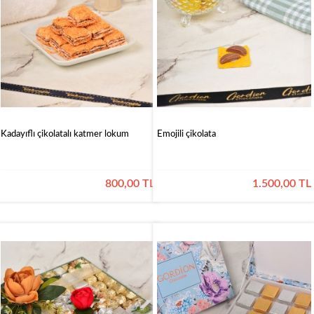
&
Pekmez
Reçel
&
Çokolax
Kahveler
Pestiller
Kozmetik
Kadayıflı çikolatalı katmer lokum
Emojili çikolata
Gordion
Çikolata
800,00 TL
1.500,00 TL
Sargılı
Çikolatalar
Special
Çikolatalar
Dekorlu
Çikolatalar
Drajeler