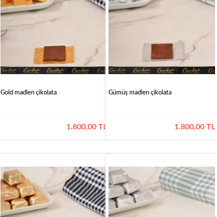
&
Pekmez
Reçel
&
Çokolax
Kahveler
Pestiller
Kozmetik
Gold madlen çikolata
Gümüş madlen çikolata
Gordion
Çikolata
1.800,00 TL
1.800,00 TL
Sargılı
Çikolatalar
Special
Çikolatalar
Dekorlu
Çikolatalar
Drajeler