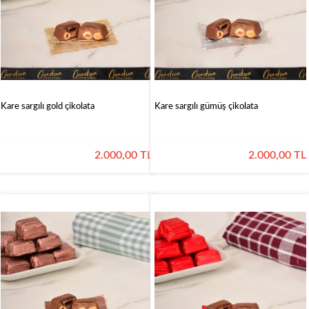
Bayram
Şekerleri
&
Hediyelik
Bayram
Çikolatalar
Çikolataları
Kız
İsteme
Kare sargılı gold çikolata
Kare sargılı gümüş çikolata
Çikolataları
2.000,00 TL
2.000,00 TL