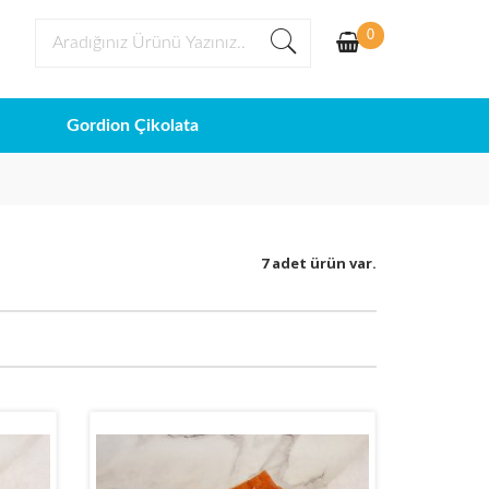
0
Gordion Çikolata
7 adet ürün var.