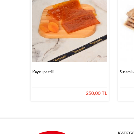
Bayram
Şekerleri
&
Hediyelik
Bayram
Çikolatalar
Çikolataları
Kız
İsteme
Çikolataları
Kayısı pestili
Susamlı d
250,00 TL
KATEG