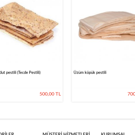
ut pestili (Tecde Pestili)
Üzüm köpük pestili
500,00 TL
700
ORİLER
MÜŞTERİ HİZMETLERİ
KURUMSAL