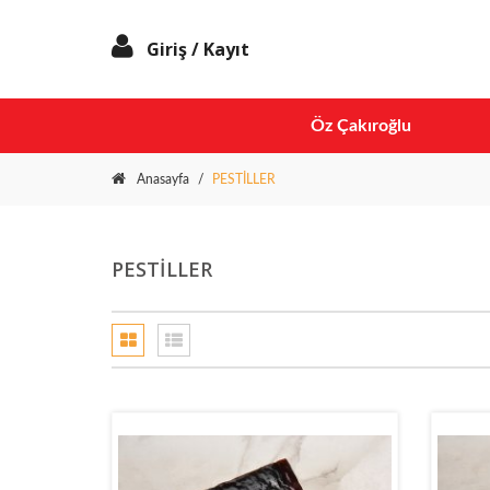
Giriş / Kayıt
Öz
Çakıroğlu
Öz Çakıroğlu
Helva
Anasayfa
/
PESTİLLER
Lokum
Gaziantep
Tatlıları
PESTİLLER
Kuruyemiş
Kuru
Meyve
Özel
Hediyelik
Kuru
Pastalar
Tahin