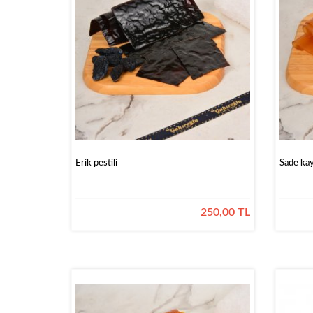
&
Pekmez
Reçel
&
Çokolax
Kahveler
Pestiller
Kozmetik
Gordion
Erik pestili
Sade kayı
Çikolata
250,00 TL
Sargılı
Çikolatalar
Special
Çikolatalar
Dekorlu
Çikolatalar
Drajeler