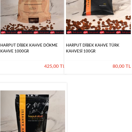
Bayram
Şekerleri
&
Hediyelik
Bayram
Çikolatalar
Çikolataları
Kız
İsteme
HARPUT DİBEK KAHVE DÖKME
HARPUT DİBEK KAHVE TÜRK
Çikolataları
KAHVE 1000GR
KAHVESİ 100GR
425,00 TL
80,00 TL