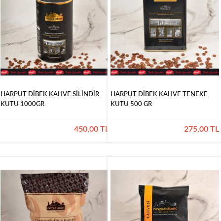
&
Pekmez
Reçel
&
Çokolax
Kahveler
Pestiller
Kozmetik
HARPUT DİBEK KAHVE SİLİNDİR
HARPUT DİBEK KAHVE TENEKE
KUTU 1000GR
KUTU 500 GR
Gordion
Çikolata
450,00 TL
275,00 TL
Sargılı
Çikolatalar
Special
Çikolatalar
Dekorlu
Çikolatalar
Drajeler