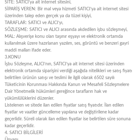
SİTE
: SATICI’ya ait internet sitesini,
SİPARİŞ VEREN: Bir mal veya hizmeti SATICI’ya ait internet sitesi
Bayram
üzerinden talep eden gerçek ya da tüzel kişiyi,
Şekerleri
TARAFLAR
&
: SATICI ve ALICI’yı,
Hediyelik
Bayram
SÖZLEŞME
: SATICI ve ALICI arasında akdedilen işbu sözleşmeyi,
Çikolatalar
Çikolataları
MAL
: Alışverişe konu olan taşınır eşyayı ve elektronik ortamda
Kız
kullanılmak üzere hazırlanan yazılım, ses, görüntü ve benzeri gayri
İsteme
maddi malları ifade eder.
Çikolataları
3.KONU
İşbu Sözleşme, ALICI’nın, SATICI’ya ait internet sitesi üzerinden
elektronik ortamda siparişini verdiği aşağıda nitelikleri ve satış fiyatı
belirtilen ürünün satışı ve teslimi ile ilgili olarak 6502 sayılı
Tüketicinin Korunması Hakkında Kanun ve Mesafeli Sözleşmelere
Dair Yönetmelik hükümleri gereğince tarafların hak ve
yükümlülüklerini düzenler.
Listelenen ve sitede ilan edilen fiyatlar satış fiyatıdır. İlan edilen
fiyatlar ve vaatler güncelleme yapılana ve değiştirilene kadar
geçerlidir. Süreli olarak ilan edilen fiyatlar ise belirtilen süre sonuna
kadar geçerlidir.
4. SATICI BİLGİLERİ
Ünvanı