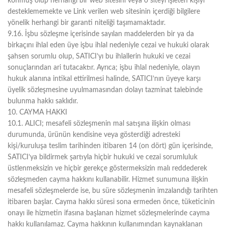
konmuş olup herhangi bir web sitesini veya o siteyi işleten kişiyi
desteklememekte ve Link verilen web sitesinin içerdiği bilgilere
yönelik herhangi bir garanti niteliği taşımamaktadır.
9.16. İşbu sözleşme içerisinde sayılan maddelerden bir ya da
birkaçını ihlal eden üye işbu ihlal nedeniyle cezai ve hukuki olarak
şahsen sorumlu olup, SATICI’yı bu ihlallerin hukuki ve cezai
sonuçlarından ari tutacaktır. Ayrıca; işbu ihlal nedeniyle, olayın
hukuk alanına intikal ettirilmesi halinde, SATICI’nın üyeye karşı
üyelik sözleşmesine uyulmamasından dolayı tazminat talebinde
bulunma hakkı saklıdır.
10. CAYMA HAKKI
10.1. ALICI; mesafeli sözleşmenin mal satışına ilişkin olması
durumunda, ürünün kendisine veya gösterdiği adresteki
kişi/kuruluşa teslim tarihinden itibaren 14 (on dört) gün içerisinde,
SATICI’ya bildirmek şartıyla hiçbir hukuki ve cezai sorumluluk
üstlenmeksizin ve hiçbir gerekçe göstermeksizin malı reddederek
sözleşmeden cayma hakkını kullanabilir. Hizmet sunumuna ilişkin
mesafeli sözleşmelerde ise, bu süre sözleşmenin imzalandığı tarihten
itibaren başlar. Cayma hakkı süresi sona ermeden önce, tüketicinin
onayı ile hizmetin ifasına başlanan hizmet sözleşmelerinde cayma
hakkı kullanılamaz. Cayma hakkının kullanımından kaynaklanan