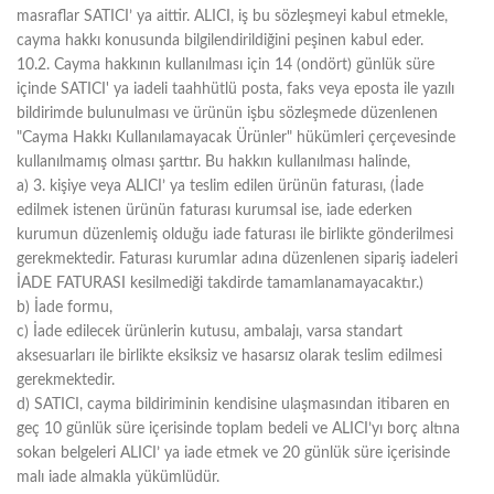
masraflar SATICI’ ya aittir. ALICI, iş bu sözleşmeyi kabul etmekle,
cayma hakkı konusunda bilgilendirildiğini peşinen kabul eder.
10.2. Cayma hakkının kullanılması için 14 (ondört) günlük süre
içinde SATICI' ya iadeli taahhütlü posta, faks veya eposta ile yazılı
bildirimde bulunulması ve ürünün işbu sözleşmede düzenlenen
"Cayma Hakkı Kullanılamayacak Ürünler" hükümleri çerçevesinde
kullanılmamış olması şarttır. Bu hakkın kullanılması halinde,
a) 3. kişiye veya ALICI’ ya teslim edilen ürünün faturası, (İade
edilmek istenen ürünün faturası kurumsal ise, iade ederken
kurumun düzenlemiş olduğu iade faturası ile birlikte gönderilmesi
gerekmektedir. Faturası kurumlar adına düzenlenen sipariş iadeleri
İADE FATURASI kesilmediği takdirde tamamlanamayacaktır.)
b) İade formu,
c) İade edilecek ürünlerin kutusu, ambalajı, varsa standart
aksesuarları ile birlikte eksiksiz ve hasarsız olarak teslim edilmesi
gerekmektedir.
d) SATICI, cayma bildiriminin kendisine ulaşmasından itibaren en
geç 10 günlük süre içerisinde toplam bedeli ve ALICI’yı borç altına
sokan belgeleri ALICI’ ya iade etmek ve 20 günlük süre içerisinde
malı iade almakla yükümlüdür.