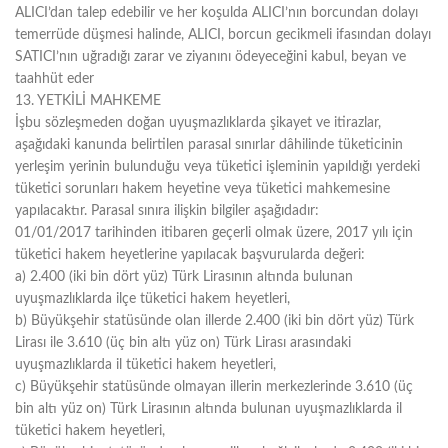
ALICI’dan talep edebilir ve her koşulda ALICI’nın borcundan dolayı
temerrüde düşmesi halinde, ALICI, borcun gecikmeli ifasından dolayı
SATICI’nın uğradığı zarar ve ziyanını ödeyeceğini kabul, beyan ve
taahhüt eder
13. YETKİLİ MAHKEME
İşbu sözleşmeden doğan uyuşmazlıklarda şikayet ve itirazlar,
aşağıdaki kanunda belirtilen parasal sınırlar dâhilinde tüketicinin
yerleşim yerinin bulunduğu veya tüketici işleminin yapıldığı yerdeki
tüketici sorunları hakem heyetine veya tüketici mahkemesine
yapılacaktır. Parasal sınıra ilişkin bilgiler aşağıdadır:
01/01/2017 tarihinden itibaren geçerli olmak üzere, 2017 yılı için
tüketici hakem heyetlerine yapılacak başvurularda değeri:
a) 2.400 (iki bin dört yüz) Türk Lirasının altında bulunan
uyuşmazlıklarda ilçe tüketici hakem heyetleri,
b) Büyükşehir statüsünde olan illerde 2.400 (iki bin dört yüz) Türk
Lirası ile 3.610 (üç bin altı yüz on) Türk Lirası arasındaki
uyuşmazlıklarda il tüketici hakem heyetleri,
c) Büyükşehir statüsünde olmayan illerin merkezlerinde 3.610 (üç
bin altı yüz on) Türk Lirasının altında bulunan uyuşmazlıklarda il
tüketici hakem heyetleri,