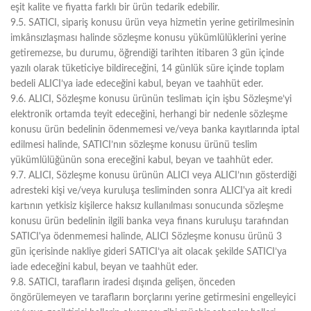
eşit kalite ve fiyatta farklı bir ürün tedarik edebilir.
9.5. SATICI, sipariş konusu ürün veya hizmetin yerine getirilmesinin
imkânsızlaşması halinde sözleşme konusu yükümlülüklerini yerine
getiremezse, bu durumu, öğrendiği tarihten itibaren 3 gün içinde
yazılı olarak tüketiciye bildireceğini, 14 günlük süre içinde toplam
bedeli ALICI’ya iade edeceğini kabul, beyan ve taahhüt eder.
9.6. ALICI, Sözleşme konusu ürünün teslimatı için işbu Sözleşme’yi
elektronik ortamda teyit edeceğini, herhangi bir nedenle sözleşme
konusu ürün bedelinin ödenmemesi ve/veya banka kayıtlarında iptal
edilmesi halinde, SATICI’nın sözleşme konusu ürünü teslim
yükümlülüğünün sona ereceğini kabul, beyan ve taahhüt eder.
9.7. ALICI, Sözleşme konusu ürünün ALICI veya ALICI’nın gösterdiği
adresteki kişi ve/veya kuruluşa tesliminden sonra ALICI'ya ait kredi
kartının yetkisiz kişilerce haksız kullanılması sonucunda sözleşme
konusu ürün bedelinin ilgili banka veya finans kuruluşu tarafından
SATICI'ya ödenmemesi halinde, ALICI Sözleşme konusu ürünü 3
gün içerisinde nakliye gideri SATICI’ya ait olacak şekilde SATICI’ya
iade edeceğini kabul, beyan ve taahhüt eder.
9.8. SATICI, tarafların iradesi dışında gelişen, önceden
öngörülemeyen ve tarafların borçlarını yerine getirmesini engelleyici