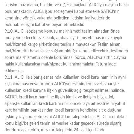
iletişim, pazarlama, bildirim ve diğer amaçlarla ALICI’ya ulaşma hakkı
bulunmaktadır. ALICI, işbu sözleşmeyi kabul etmekle SATICI’nın
kendisine yönelik yukarıda belirtilen iletişim faaliyetlerinde
bulunabileceğini kabul ve beyan etmektedir.
9.10. ALICI, sözleşme konusu mal/hizmeti teslim almadan önce
muayene edecek; ezik, kırık, ambalajı yırtılmış vb. hasarlı ve ayıplı
mal/hizmeti kargo şirketinden teslim almayacaktır. Teslim alınan
mal/hizmetin hasarsız ve sağlam olduğu kabul edilecektir. Teslimden
sonra mal/hizmetin özenle korunması borcu, ALICI’ya aittir. Cayma
hakkı kullanılacaksa mal/hizmet kullanılmamalıdır. Fatura iade
edilmelidir.
9.11. ALICI ile sipariş esnasında kullanılan kredi kartı hamilinin aynı
kişi olmaması veya ürünün ALICI’ya tesliminden evvel, siparişte
kullanılan kredi kartına ilişkin güvenlik açığı tespit edilmesi halinde,
SATICI, kredi kartı hamiline ilişkin kimlik ve iletişim bilgilerini,
siparişte kullanılan kredi kartının bir önceki aya ait ekstresini yahut
kart hamilinin bankasından kredi kartının kendisine ait olduğuna
ilişkin yazıyı ibraz etmesini ALICI’dan talep edebilir. ALICI’nın talebe
konu bilgi/belgeleri temin etmesine kadar geçecek sürede sipariş
dondurulacak olup, mezkur taleplerin 24 saat içerisinde