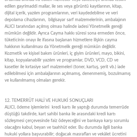
edilen gayrimaddi mallar, ile ses veya görüntü kayıtlarının, kitap,
dijital içerik, yazılım programlarının, veri kaydedebilme ve veri
depolama cihazlarının, bilgisayar sarf malzemelerinin, ambalajının
ALICI tarafından açılmış olması halinde iadesi Yönetmelik gereği
mümkün değildir. Ayrıca Cayma hakkı süresi sona ermeden önce,
tüketicinin onayı ile ifasına başlanan hizmetlere ilişkin cayma
hakkının kullanılması da Yönetmelik gereği mümkün değildir.
Kozmetik ve kişisel bakım ürünleri, iç giyim ürünleri, mayo, bikini,
kitap, kopyalanabilir yazılım ve programlar, DVD, VCD, CD ve
kasetler ile kırtasiye sarf malzemeleri (toner, kartuş, şerit vb.) iade
edilebilmesi için ambalajlarının açılmamış, denenmemiş, bozulmamış
ve kullanılmamış olmaları gerekir.
12. TEMERRÜT HALİ VE HUKUKİ SONUÇLARI
ALICI, ödeme işlemlerini kredi kartı ile yaptığı durumda temerrüde
düştüğü takdirde, kart sahibi banka ile arasındaki kredi kartı
sözleşmesi çerçevesinde faiz ödeyeceğini ve bankaya karşı sorumlu
olacağını kabul, beyan ve taahhüt eder. Bu durumda ilgili banka
hukuki yollara başvurabilir; doğacak masrafları ve vekâlet ücretini