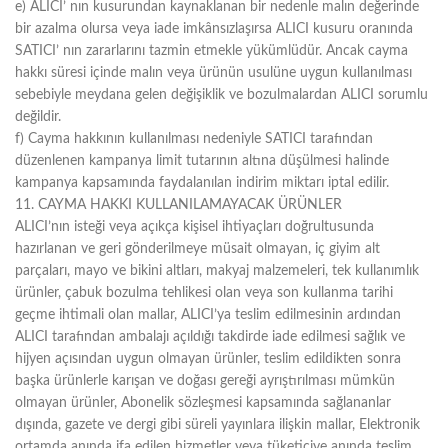
e) ALICI’ nın kusurundan kaynaklanan bir nedenle malın değerinde
bir azalma olursa veya iade imkânsızlaşırsa ALICI kusuru oranında
SATICI’ nın zararlarını tazmin etmekle yükümlüdür. Ancak cayma
hakkı süresi içinde malın veya ürünün usulüne uygun kullanılması
sebebiyle meydana gelen değişiklik ve bozulmalardan ALICI sorumlu
değildir.
f) Cayma hakkının kullanılması nedeniyle SATICI tarafından
düzenlenen kampanya limit tutarının altına düşülmesi halinde
kampanya kapsamında faydalanılan indirim miktarı iptal edilir.
11. CAYMA HAKKI KULLANILAMAYACAK ÜRÜNLER
ALICI’nın isteği veya açıkça kişisel ihtiyaçları doğrultusunda
hazırlanan ve geri gönderilmeye müsait olmayan, iç giyim alt
parçaları, mayo ve bikini altları, makyaj malzemeleri, tek kullanımlık
ürünler, çabuk bozulma tehlikesi olan veya son kullanma tarihi
geçme ihtimali olan mallar, ALICI’ya teslim edilmesinin ardından
ALICI tarafından ambalajı açıldığı takdirde iade edilmesi sağlık ve
hijyen açısından uygun olmayan ürünler, teslim edildikten sonra
başka ürünlerle karışan ve doğası gereği ayrıştırılması mümkün
olmayan ürünler, Abonelik sözleşmesi kapsamında sağlananlar
dışında, gazete ve dergi gibi süreli yayınlara ilişkin mallar, Elektronik
ortamda anında ifa edilen hizmetler veya tüketiciye anında teslim