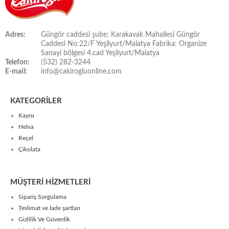
Adres:
Güngör caddesi şube: Karakavak Mahallesi Güngör
Caddesi No:22/F Yeşilyurt/Malatya Fabrika: Organize
Sanayi bölgesi 4.cad Yeşilyurt/Malatya
Telefon:
(532) 282-3244
E-mail:
info@cakirogluonline.com
KATEGORİLER
Kayısı
Helva
Reçel
Çikolata
MÜŞTERİ HİZMETLERİ
Sipariş Sorgulama
Teslimat ve İade şartları
Gizlilik Ve Güvenlik