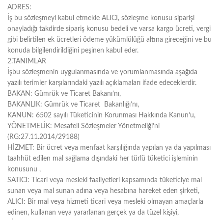
&
ADRES:
Pekmez
İş bu sözleşmeyi kabul etmekle ALICI, sözleşme konusu siparişi
Reçel
&
onayladığı takdirde sipariş konusu bedeli ve varsa kargo ücreti, vergi
Çokolax
gibi belirtilen ek ücretleri ödeme yükümlülüğü altına gireceğini ve bu
Kahveler
konuda bilgilendirildiğini peşinen kabul eder.
2.TANIMLAR
Pestiller
İşbu sözleşmenin uygulanmasında ve yorumlanmasında aşağıda
yazılı terimler karşılarındaki yazılı açıklamaları ifade edeceklerdir.
Kozmetik
BAKAN
: Gümrük ve Ticaret Bakanı’nı,
BAKANLIK
: Gümrük ve Ticaret Bakanlığı’nı,
Gordion
KANUN
: 6502 sayılı Tüketicinin Korunması Hakkında Kanun’u,
Çikolata
YÖNETMELİK
: Mesafeli Sözleşmeler Yönetmeliği’ni
(RG:27.11.2014/29188)
HİZMET
: Bir ücret veya menfaat karşılığında yapılan ya da yapılması
Sargılı
taahhüt edilen mal sağlama dışındaki her türlü tüketici işleminin
Çikolatalar
konusunu ,
Special
SATICI
: Ticari veya mesleki faaliyetleri kapsamında tüketiciye mal
Çikolatalar
sunan veya mal sunan adına veya hesabına hareket eden şirketi,
Dekorlu
ALICI
: Bir mal veya hizmeti ticari veya mesleki olmayan amaçlarla
Çikolatalar
edinen, kullanan veya yararlanan gerçek ya da tüzel kişiyi,
Drajeler