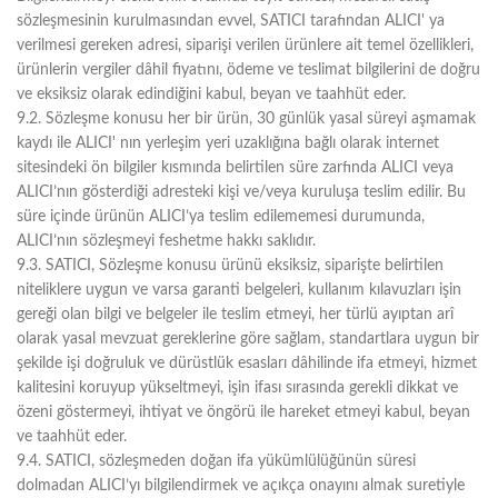
sözleşmesinin kurulmasından evvel, SATICI tarafından ALICI' ya
verilmesi gereken adresi, siparişi verilen ürünlere ait temel özellikleri,
ürünlerin vergiler dâhil fiyatını, ödeme ve teslimat bilgilerini de doğru
ve eksiksiz olarak edindiğini kabul, beyan ve taahhüt eder.
9.2. Sözleşme konusu her bir ürün, 30 günlük yasal süreyi aşmamak
kaydı ile ALICI' nın yerleşim yeri uzaklığına bağlı olarak internet
sitesindeki ön bilgiler kısmında belirtilen süre zarfında ALICI veya
ALICI’nın gösterdiği adresteki kişi ve/veya kuruluşa teslim edilir. Bu
süre içinde ürünün ALICI’ya teslim edilememesi durumunda,
ALICI’nın sözleşmeyi feshetme hakkı saklıdır.
9.3. SATICI, Sözleşme konusu ürünü eksiksiz, siparişte belirtilen
niteliklere uygun ve varsa garanti belgeleri, kullanım kılavuzları işin
gereği olan bilgi ve belgeler ile teslim etmeyi, her türlü ayıptan arî
olarak yasal mevzuat gereklerine göre sağlam, standartlara uygun bir
şekilde işi doğruluk ve dürüstlük esasları dâhilinde ifa etmeyi, hizmet
kalitesini koruyup yükseltmeyi, işin ifası sırasında gerekli dikkat ve
özeni göstermeyi, ihtiyat ve öngörü ile hareket etmeyi kabul, beyan
ve taahhüt eder.
9.4. SATICI, sözleşmeden doğan ifa yükümlülüğünün süresi
dolmadan ALICI’yı bilgilendirmek ve açıkça onayını almak suretiyle