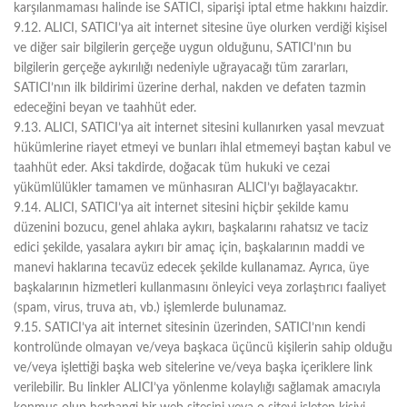
karşılanmaması halinde ise SATICI, siparişi iptal etme hakkını haizdir.
9.12. ALICI, SATICI’ya ait internet sitesine üye olurken verdiği kişisel
ve diğer sair bilgilerin gerçeğe uygun olduğunu, SATICI’nın bu
bilgilerin gerçeğe aykırılığı nedeniyle uğrayacağı tüm zararları,
SATICI’nın ilk bildirimi üzerine derhal, nakden ve defaten tazmin
edeceğini beyan ve taahhüt eder.
9.13. ALICI, SATICI’ya ait internet sitesini kullanırken yasal mevzuat
hükümlerine riayet etmeyi ve bunları ihlal etmemeyi baştan kabul ve
taahhüt eder. Aksi takdirde, doğacak tüm hukuki ve cezai
yükümlülükler tamamen ve münhasıran ALICI’yı bağlayacaktır.
9.14. ALICI, SATICI’ya ait internet sitesini hiçbir şekilde kamu
düzenini bozucu, genel ahlaka aykırı, başkalarını rahatsız ve taciz
edici şekilde, yasalara aykırı bir amaç için, başkalarının maddi ve
manevi haklarına tecavüz edecek şekilde kullanamaz. Ayrıca, üye
başkalarının hizmetleri kullanmasını önleyici veya zorlaştırıcı faaliyet
(spam, virus, truva atı, vb.) işlemlerde bulunamaz.
9.15. SATICI’ya ait internet sitesinin üzerinden, SATICI’nın kendi
kontrolünde olmayan ve/veya başkaca üçüncü kişilerin sahip olduğu
ve/veya işlettiği başka web sitelerine ve/veya başka içeriklere link
verilebilir. Bu linkler ALICI’ya yönlenme kolaylığı sağlamak amacıyla