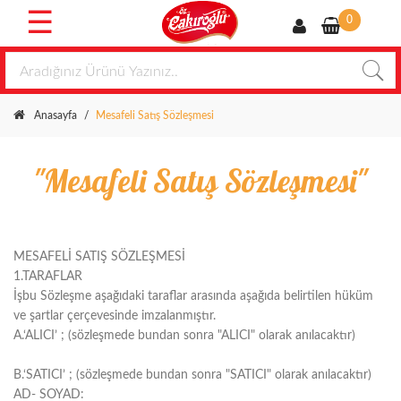
☰
0
Öz
Çakıroğlu
Helva
Anasayfa
/
Mesafeli Satış Sözleşmesi
Lokum
"Mesafeli Satış Sözleşmesi"
Gaziantep
Tatlıları
Kuruyemiş
MESAFELİ SATIŞ SÖZLEŞMESİ
Kuru
1.TARAFLAR
Meyve
İşbu Sözleşme aşağıdaki taraflar arasında aşağıda belirtilen hüküm
Özel
ve şartlar çerçevesinde imzalanmıştır.
Hediyelik
A.
‘ALICI’ ; (sözleşmede bundan sonra "ALICI" olarak anılacaktır)
Kuru
Pastalar
B.
‘SATICI’ ; (sözleşmede bundan sonra "SATICI" olarak anılacaktır)
AD- SOYAD:
Tahin