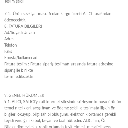
Teslim şekli
7.4. Ürün sevkiyat masrafı olan kargo ücreti ALICI tarafından
ödenecektir.
8. FATURA BİLGİLERİ
Ad/Soyad/Unvan
Adres
Telefon
Faks
Eposta/kullanıcı adı
Fatura teslim : Fatura sipariş teslimatı sırasında fatura adresine
sipariş ile birlikte
teslim edilecektir.
9. GENEL HÜKÜMLER
9.1. ALICI, SATICI’ya ait internet sitesinde sözleşme konusu ürünün
temel nitelikleri, satış fiyatı ve ödeme şekli ile teslimata ilişkin ön
bilgileri okuyup, bilgi sahibi olduğunu, elektronik ortamda gerekli
teyidi verdiğini kabul, beyan ve taahhüt eder. ALICI’nın; Ön
Bilgilendirmeyi elektronik ortamda teyit etmesi, mesafeli satış