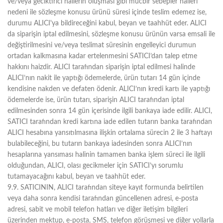
ve/veya geciktirici hallerin oluşması gibi mücbir sebepler halleri
nedeni ile sözleşme konusu ürünü süresi içinde teslim edemez ise,
durumu ALICI'ya bildireceğini kabul, beyan ve taahhüt eder. ALICI
da siparişin iptal edilmesini, sözleşme konusu ürünün varsa emsali ile
değiştirilmesini ve/veya teslimat süresinin engelleyici durumun
ortadan kalkmasına kadar ertelenmesini SATICI’dan talep etme
hakkını haizdir. ALICI tarafından siparişin iptal edilmesi halinde
ALICI’nın nakit ile yaptığı ödemelerde, ürün tutarı 14 gün içinde
kendisine nakden ve defaten ödenir. ALICI’nın kredi kartı ile yaptığı
ödemelerde ise, ürün tutarı, siparişin ALICI tarafından iptal
edilmesinden sonra 14 gün içerisinde ilgili bankaya iade edilir. ALICI,
SATICI tarafından kredi kartına iade edilen tutarın banka tarafından
ALICI hesabına yansıtılmasına ilişkin ortalama sürecin 2 ile 3 haftayı
bulabileceğini, bu tutarın bankaya iadesinden sonra ALICI’nın
hesaplarına yansıması halinin tamamen banka işlem süreci ile ilgili
olduğundan, ALICI, olası gecikmeler için SATICI’yı sorumlu
tutamayacağını kabul, beyan ve taahhüt eder.
9.9. SATICININ, ALICI tarafından siteye kayıt formunda belirtilen
veya daha sonra kendisi tarafından güncellenen adresi, e-posta
adresi, sabit ve mobil telefon hatları ve diğer iletişim bilgileri
üzerinden mektup, e-posta, SMS, telefon görüşmesi ve diğer yollarla